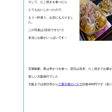
そして、たこ焼きを食べたら
とてもおいしかったので、
もう一軒違う、お店にも入りまし
た。
この写真は2店目です!(^^)!
本当にお腹がいっぱいです～
宝塚観劇、夜は串かつを食べ、翌日は吉本、たこ焼きでお腹がいっ
楽しい大阪旅行でした
大阪までは四日市から
三重交通のバスで
往復4000円です（安