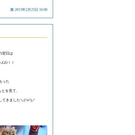
雅 2013年2月25日 16:00
の翌日は
へGO！！
あった
しもとを見て、
てきました＼(^o^)／