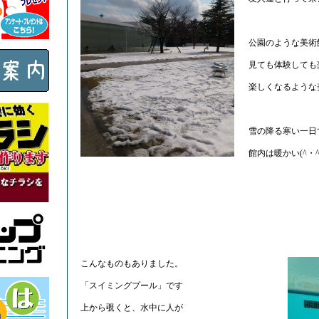
公園のような美術
見ても体験しても
楽しくなるような
雪の降る寒い一日
館内は暖かい(^・
こんなものもありました。
「スイミングプール」です
上から覗くと、水中に人が