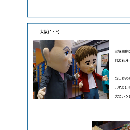
大阪(^・^)
宝塚観劇
難波花月
当日券の
5UPよ
大笑いをし