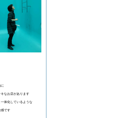
内に
テキなお店があります
と一体化しているような
放感です