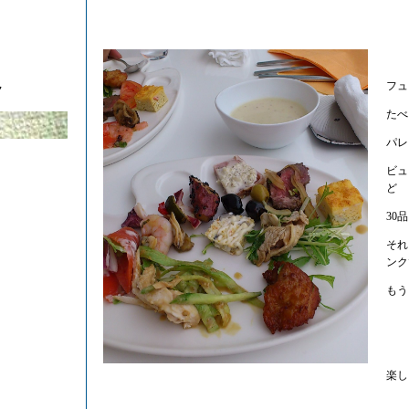
フュ
ク
たべ
パレ
ビュ
ど
30
それ
ンク
もう
楽し