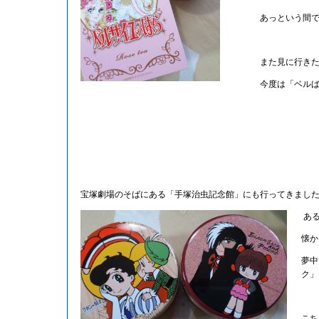
あっという間で
また見に行きた
今度は「ベルばら」
宝塚劇場のそばにある「手塚治虫記念館」にも行ってきまし
ある
懐か
夢中
ク」
こち