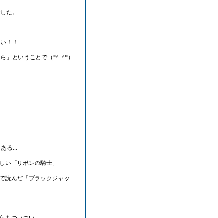
した。
い！！
ということで（*^_^*）
た
ある...
しい「リボンの騎士」
で読んだ「ブラックジャッ
らもついつい