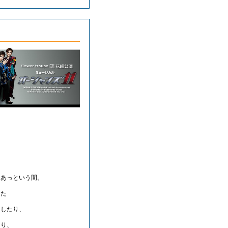
っという間。
た
したり、
り、