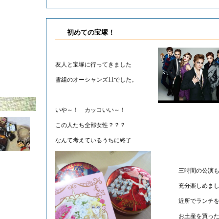
初めての宝塚！
友人と宝塚に行ってきました
雪組のオーシャンズ11でした。
いや～！ カッコいい～！
この人たち全部女性？？？
なんて考えているうちに終了
三時間の公演もあ
充分楽しめまし
近所でランチを
お土産を買った