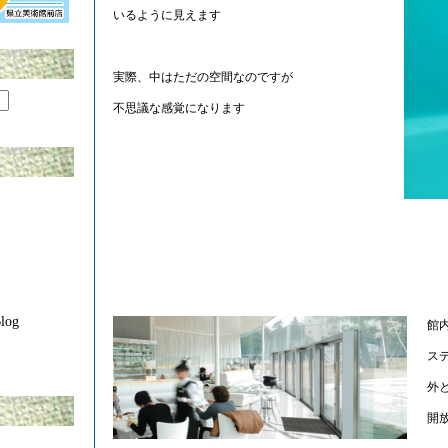
いるように見えます
実際、中はただの空間なのですが
不思議な感覚になります
og
館
ス
外
開