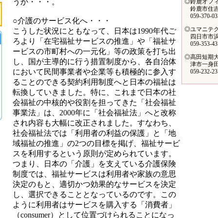
うか・・・。
◎鈴鹿オフ
鈴鹿市住吉2-
059-370-03
○介護のサービス化へ・・・
◎ユマニテ
こうした状況にともなって、日本は1990年代ご
四日市市浜田
ろより「在宅福祉サービスの推進」や「福祉サ
059-353-43
ービスの市町村への一元化」等の政策を打ち出
◎高田短期
し、国が主導的に行う措置制度から、各自治体
津市一身田豊
において民間事業者や企業等も積極的に参入す
059-232-23
ることのできる契約利用制度へと日本の福祉は
転換していきました。特に、これまで日本の社
会福祉の中核的や役割を担ってきた「社会福祉
事業法」は、2000年に「社会福祉法」へと改称
され内容も大幅に改正されました。すなわち、
社会福祉法では「利用者の利益の保護」と「地
域福祉の推進」の2つの目標を掲げ、福祉サービ
スを利用するという原則が定められています。
つまり、日本の「介護」を支えている介護保険
制度では、福祉サービスは利用者や家族の意思
決定のもと、適切かつ効果的なサービスを決定
し、選択できることとなっているのです。この
ように利用者はサービスを購入する「消費者」
（consumer）として位置づけられることになっ