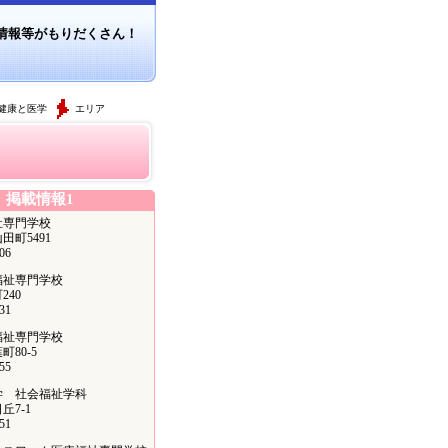
情報等がもりだくさん！
健康と医学
エリア
掲載情報1
祉専門学校
町5491
06
福祉専門学校
40
31
福祉専門学校
80-5
55
学 社会福祉学科
7-1
51