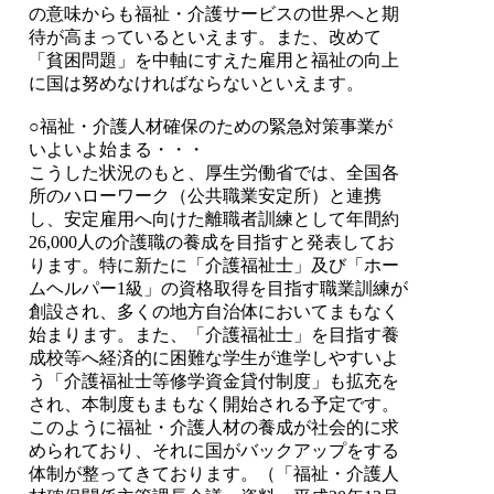
の意味からも福祉・介護サービスの世界へと期
待が高まっているといえます。また、改めて
「貧困問題」を中軸にすえた雇用と福祉の向上
に国は努めなければならないといえます。
○福祉・介護人材確保のための緊急対策事業が
いよいよ始まる・・・
こうした状況のもと、厚生労働省では、全国各
所のハローワーク（公共職業安定所）と連携
し、安定雇用へ向けた離職者訓練として年間約
26,000人の介護職の養成を目指すと発表してお
ります。特に新たに「介護福祉士」及び「ホー
ムヘルパー1級」の資格取得を目指す職業訓練が
創設され、多くの地方自治体においてまもなく
始まります。また、「介護福祉士」を目指す養
成校等へ経済的に困難な学生が進学しやすいよ
う「介護福祉士等修学資金貸付制度」も拡充を
され、本制度もまもなく開始される予定です。
このように福祉・介護人材の養成が社会的に求
められており、それに国がバックアップをする
体制が整ってきております。（「福祉・介護人