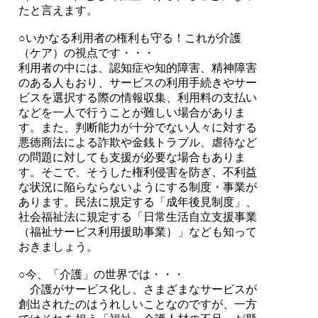
たと言えます。
○いかなる利用者の権利も守る！これが介護
（ケア）の視点です・・・
利用者の中には、認知症や知的障害、精神障害
のある人もおり、サービスの利用手続きやサー
ビスを選択する際の情報収集、利用料の支払い
などを一人で行うことが難しい場合がありま
す。また、判断能力が十分でない人々に対する
悪徳商法による詐欺や金銭トラブル、虐待など
の問題に対しても支援が必要な場合もありま
す。そこで、そうした権利侵害を防ぎ、不利益
な状況に陥らならないようにする制度・事業が
あります。民法に規定する「成年後見制度」、
社会福祉法に規定する「日常生活自立支援事業
（福祉サービス利用援助事業）」なども知って
おきましょう。
○今、「介護」の世界では・・・
介護がサービス化し、さまざまなサービスが
創出されたのはうれしいことなのですが、一方