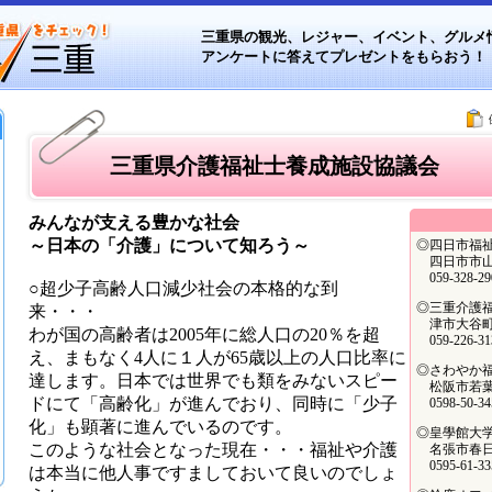
三重県の観光、レジャー、イベント、グルメ
アンケートに答えてプレゼントをもらおう
！
三重県介護福祉士養成施設協議会
みんなが支える豊かな社会
～日本の「介護」について知ろう～
◎四日市福
四日市市山田
059-328-29
○超少子高齢人口減少社会の本格的な到
◎三重介護
来・・・
津市大谷町2
わが国の高齢者は2005年に総人口の20％を超
059-226-31
え、まもなく4人に１人が65歳以上の人口比率に
◎さわやか
達します。日本では世界でも類をみないスピー
松阪市若葉町
ドにて「高齢化」が進んでおり、同時に「少子
0598-50-34
化」も顕著に進んでいるのです。
◎皇學館大
このような社会となった現在・・・福祉や介護
名張市春日丘
0595-61-33
は本当に他人事ですましておいて良いのでしょ