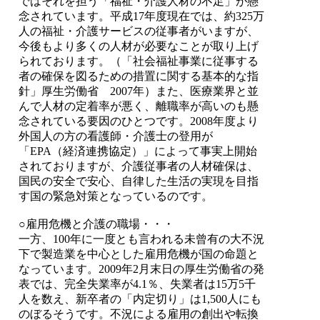
ではそれを担う「福祉・介護人材の不足」が懸
念されています。平成17年度現在では、約325万
人の福祉・介護サービスの従事者がいますが、
今後もより多くの人材が必要なことが取り上げ
られております。（「社会福祉事業に従事する
者の確保を図るための措置に関する基本的な指
針」厚生労働省 2007年）また、医療業界と並
んで人材の定着率が悪く、離職率が高いのも懸
念されている要因のひとつです。2008年度より
外国人の方の看護師・介護士の登用が
「EPA（経済連携協定）」によって事実上開始
されておりますが、介護従事者の人材確保は、
国民の安全で安心、自律した生活の実現を目指
す国の緊急対策となっているのです。
○雇用危機と介護の職場・・・
一方、100年に一度とも言われる未曾有の大不況
下で製造業を中心とした雇用危機が国の命題と
なっています。2009年2月末日の厚生労働省の発
表では、完全失業率が4.1％、失業者は15万5千
人を数え、新卒者の「内定切り」は1,500人にも
のぼるそうです。不況による雇用の創出や転換