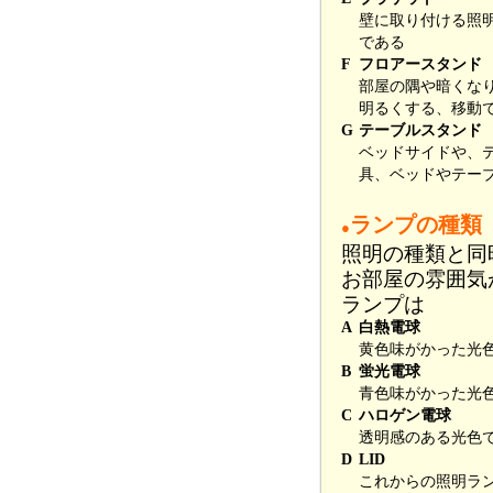
壁に取り付ける照
である
F
フロアースタンド
部屋の隅や暗くな
明るくする、移動
G
テーブルスタンド
ベッドサイドや、
具、ベッドやテー
ランプの種類
●
照明の種類と同
お部屋の雰囲気
ランプは
A
白熱電球
黄色味がかった光
B
蛍光電球
青色味がかった光
C
ハロゲン電球
透明感のある光色
D
LID
これからの照明ラ