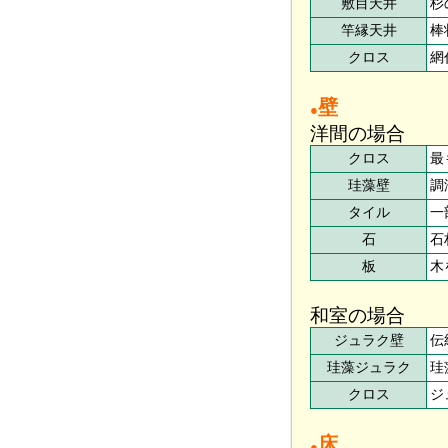
敷目天井
杉
竿縁天井
棒
クロス
網
壁
●
洋間の場合
クロス
最
珪藻壁
調
タイル
一
石
石
板
木
和室の場合
ジュラク壁
伝
珪藻ジュラク
珪
クロス
ジ
床
●