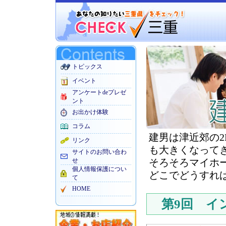
トピックス
イベント
アンケートdeプレゼ
ント
お出かけ体験
コラム
建男は津近郊の2
リンク
も大きくなって
サイトのお問い合わ
せ
そろそろマイホ
個人情報保護につい
どこでどうすれ
て
HOME
第9回 イ