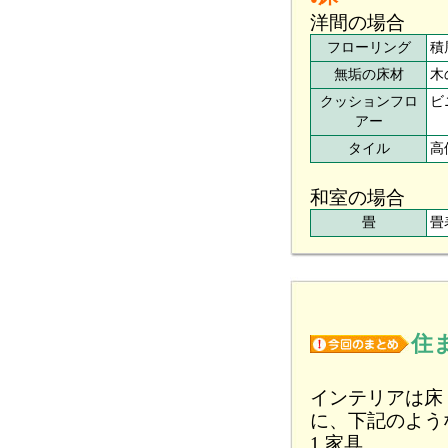
洋間の場合
フローリング
積
無垢の床材
木
クッションフロ
ビ
アー
タイル
高
和室の場合
畳
畳
住
インテリアは床
に、下記のよう
1 家具