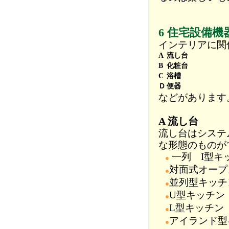
6 住宅設備機
インテリアに関
A
流し台
B
化粧台
C
浴槽
Ｄ
便器
などがあります
A 流し台
流し台はシステ
な形態のものが
一列 I型キ
●
対面式オープ
●
並列型キッチ
●
U型キッチン
●
L型キッチン
●
アイランド型
●