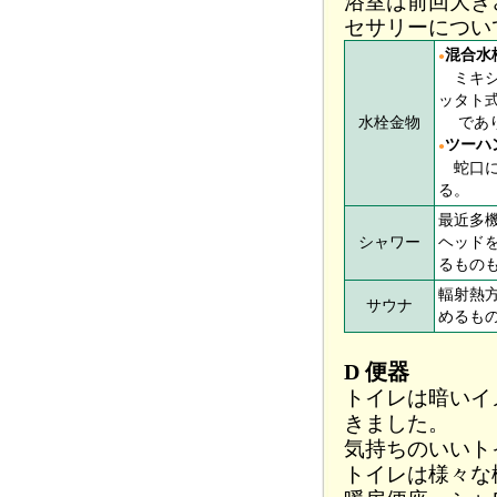
浴室は前回大き
セサリーについ
混合水
●
ミキシ
ッタト
水栓金物
であり
ツーハ
●
蛇口に
る。
最近多
シャワー
ヘッド
るもの
輻射熱
サウナ
めるも
D 便器
トイレは暗いイ
きました。
気持ちのいいト
トイレは様々な