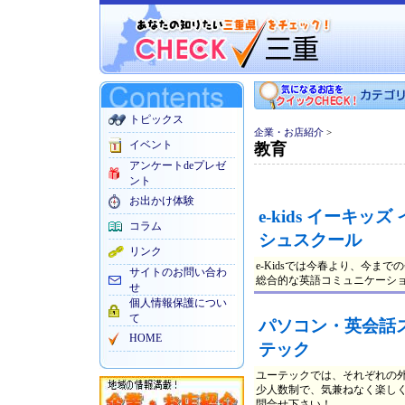
トピックス
企業・お店紹介
>
イベント
教育
アンケートdeプレゼ
ント
お出かけ体験
e-kids イーキッ
コラム
シュスクール
リンク
e-Kidsでは今春より、今
サイトのお問い合わ
総合的な英語コミュニケーシ
せ
個人情報保護につい
て
パソコン・英会話
HOME
テック
ユーテックでは、それぞれの
少人数制で、気兼ねなく楽し
問合せ下さい！