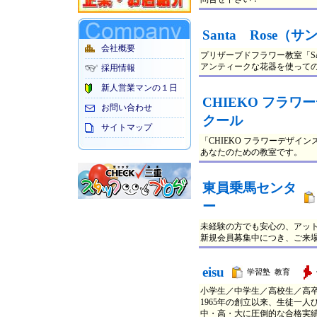
Santa Rose（
会社概要
プリザーブドフラワー教室「San
アンティークな花器を使って
採用情報
新人営業マンの１日
CHIEKO フラワ
お問い合わせ
クール
サイトマップ
「CHIEKO フラワーデザ
あなたのための教室です。
東員乗馬センタ
ー
未経験の方でも安心の、アッ
新規会員募集中につき、ご来
eisu
学習塾 教育
小学生／中学生／高校生／高
1965年の創立以来、生徒一
中・高・大に圧倒的な合格実